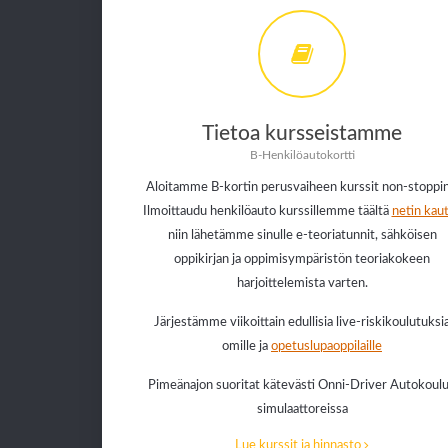
Tietoa kursseistamme
B-Henkilöautokortti
Aloitamme B-kortin perusvaiheen kurssit non-stoppin
Ilmoittaudu henkilöauto kurssillemme täältä
netin kaut
niin lähetämme sinulle e-teoriatunnit, sähköisen
oppikirjan ja oppimisympäristön teoriakokeen
harjoittelemista varten.
Järjestämme viikoittain edullisia live-riskikoulutuksi
omille ja
opetuslupaoppilaille
Pimeänajon suoritat kätevästi Onni-Driver Autokoul
simulaattoreissa
Lue kurssit ja hinnasto