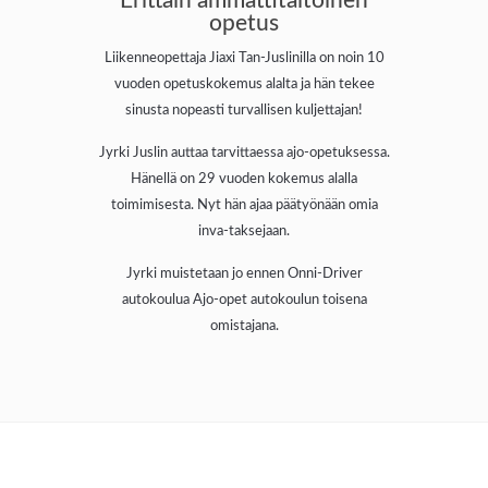
Erittäin ammattitaitoinen
opetus
Liikenneopettaja Jiaxi Tan-Juslinilla on noin 10
vuoden opetuskokemus alalta ja hän tekee
sinusta nopeasti turvallisen kuljettajan!
Jyrki Juslin auttaa tarvittaessa ajo-opetuksessa.
Hänellä on 29 vuoden kokemus alalla
toimimisesta. Nyt hän ajaa päätyönään omia
inva-taksejaan.
Jyrki muistetaan jo ennen Onni-Driver
autokoulua Ajo-opet autokoulun toisena
omistajana.