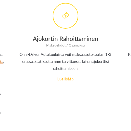
Ajokortin Rahoittaminen
Maksuehdot / Osamaksu
a.
Onni-Driver Autokouluissa voit maksaa autokoulusi 1-3
K
ta
,
erässä. Saat kauttamme tarvittaessa lainan ajokorttisi
rahoittamiseen.
Lue lisää
a
un