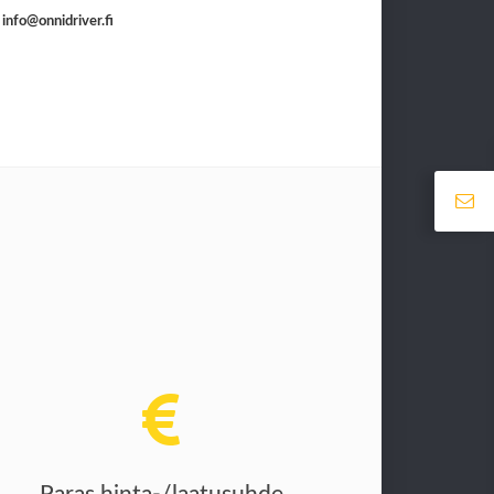
!
info@onnidriver.fi