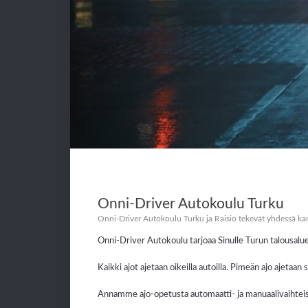
Onni-Driver Autokoulu Turku
Onni-Driver Autokoulu Turku ja Raisio tekevät yhdessä kanss
Onni-Driver Autokoulu tarjoaa Sinulle Turun talousaluee
Kaikki ajot ajetaan oikeilla autoilla. Pimeän ajo ajetaa
Annamme ajo-opetusta automaatti- ja manuaalivaihteisi