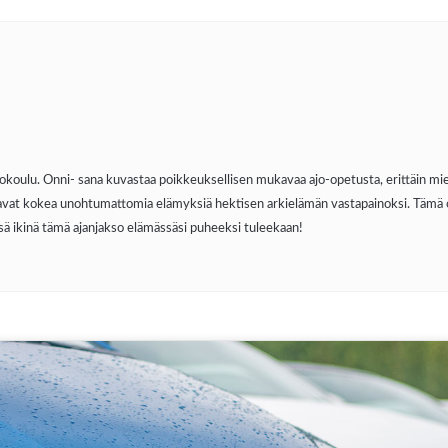
tokoulu. Onni- sana kuvastaa poikkeuksellisen mukavaa ajo-opetusta, erittäin mi
vat kokea unohtumattomia elämyksiä hektisen arkielämän vastapainoksi. Tämä on
ä ikinä tämä ajanjakso elämässäsi puheeksi tuleekaan!