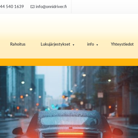
44 540 1639
info@onnidriver.fi
Rahoitus
Lukujärjestykset
info
Yhteystiedot