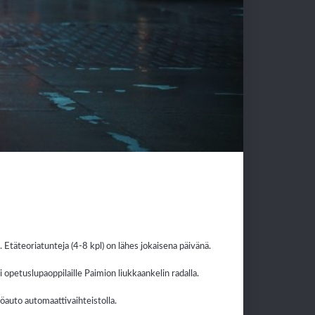
 Etäteoriatunteja (4-8 kpl) on lähes jokaisena päivänä.
i opetuslupaoppilaille Paimion liukkaankelin radalla.
öauto automaattivaihteistolla.