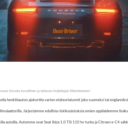
asi Sinusta turvallisen ja taitavan kuljettajan liikenteeseen!
lla henkilöauton ajokorttia varten etäteoriatunnit joko suomeksi tai englanniksi.
n silmulaattorilla. Järjestämme edullisia riskikoulutuksia omien oppilaidemme lisäks
lla autoilla. Automme ovat Seat Ibiza 1.0 TSi 110 hv turbo ja Citroen e-C4 sähk