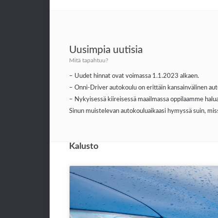
Uusimpia uutisia
Mitä tapahtuu?
– Uudet hinnat ovat voimassa 1.1.2023 alkaen.
– Onni-Driver autokoulu on erittäin kansainvälinen au
– Nykyisessä kiireisessä maailmassa oppilaamme halua
Sinun muistelevan autokouluaikaasi hymyssä suin, miss
Kalusto