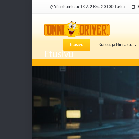
Yliopistonkatu 13 A 2 Krs. 20100 Turku
0
Etusivu
Kurssit ja Hinnasto
Etusivu